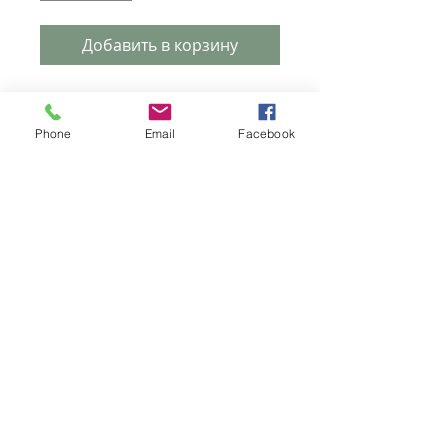
Добавить в корзину
Уникальные комоды из
крашеного МДФ с нанесенеем УФ
Phone
Email
Facebook
печати. Такой комод добавит
красок в вашу жизнь и освежит
интерьер. Изготовлен комод из
высококачественных материалов,
по этому прослужит вам очень
долго.
тел.:
067-776 776 1
тел.:
050-203 30 60
ул. Фёдора Кричевского, 19,