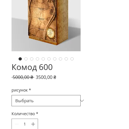
Комод 600
Обычная
Спеццена
 5000,00 ₴ 
3500,00 ₴
цена
рисунок
*
Количество
*